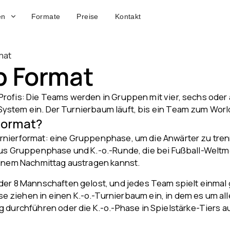
en
Formate
Preise
Kontakt
mat
p Format
Profis: Die Teams werden in Gruppen mit vier, sechs oder
System ein. Der Turnierbaum läuft, bis ein Team zum Wor
Format?
rnierformat: eine Gruppenphase, um die Anwärter zu tren
 aus Gruppenphase und K.-o.-Runde, die bei Fußball-Welt
 einem Nachmittag austragen kannst.
der 8 Mannschaften gelost, und jedes Team spielt einmal
ziehen in einen K.-o.-Turnierbaum ein, in dem es um alle
 durchführen oder die K.-o.-Phase in Spielstärke-Tiers a