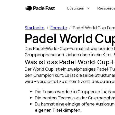
Lösungen
Ressourc
Startseite
/
Formate
/
Padel World Cup For
Padel World Cu
Das Padel-World-Cup-Format ist wie bei den 
Gruppenphase und ziehen dann in ein K.-o.-
Was ist das Padel-World-Cup-
Der World Cup ist ein zweiphasiges Padel-Tu
den Champion kürt. Es ist dieselbe Struktur
wird – verdichtet zu einem Event, das du an
Die Teams werden in Gruppen mit 4, 6 o
Die besten Teams aus der Gruppenphase 
Du kannst eine einzige offene Auslosung
eigenen Titel kämpfen.