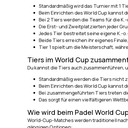
Standardmäßig wird das Turnier mit 1 Tier
Beim Einrichten des World Cup kannst d
Bei 2 Tiers werden die Teams für die K.-o
Die Erst- und Zweitplatzierten jeder Grup
Jedes Tier bestreitet seine eigene K.-o
Beide Tiers erreichen ihr eigenes Finale
Tier 1 spielt um die Meisterschaft, währe
Tiers im World Cup zusammenf
Du kannst die Tiers auch zusammenführen, u
Standardmäßig werden die Tiers nicht
Beim Einrichten des World Cup kannst 
Bei zusammengeführten Tiers treten die
Das sorgt für einen vielfältigeren Wet
Wie wird beim Padel World Cup
World-Cup-Matches werden traditionell nach 
gängigen Optionen: