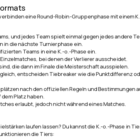
Formats
verbinden eine Round-Robin-Gruppenphase mit einem K.-
eams, und jedes Team spielt einmal gegen jedes andere T
 in die nächste Turnierphase ein.
izierten Teams in eine K.-o.-Phase ein.
 Einzelmatches, bei denen der Verlierer ausscheidet.
 sind, die dann im Finale die Meisterschaft ausspielen.
eich, entscheiden Tiebreaker wie die Punktdifferenz ode
plätzen nach den offiziellen Regeln und Bestimmungen 
f dem Platz haben.
hes erlaubt, jedoch nicht während eines Matches.
lstärken laufen lassen? Du kannst die K.-o.-Phase in Tie
nktionieren die Tiers: