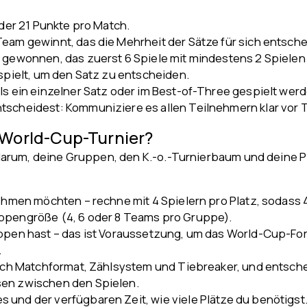
oder 21 Punkte pro Match.
eam gewinnt, das die Mehrheit der Sätze für sich entsche
m gewonnen, das zuerst 6 Spiele mit mindestens 2 Spielen
espielt, um den Satz zu entscheiden.
ls ein einzelner Satz oder im Best-of-Three gespielt werd
tscheidest: Kommuniziere es allen Teilnehmern klar vor 
-World-Cup-Turnier?
arum, deine Gruppen, den K.-o.-Turnierbaum und deine P
nehmen möchten – rechne mit 4 Spielern pro Platz, sodass 4
uppengröße (4, 6 oder 8 Teams pro Gruppe).
ppen hast – das ist Voraussetzung, um das World-Cup-Form
.
lich Matchformat, Zählsystem und Tiebreaker, und entsche
sen zwischen den Spielen.
 und der verfügbaren Zeit, wie viele Plätze du benötigst