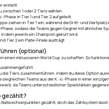
 erstellt.
u zwischen 1 oder 2 Tiers wählen.
.-Phase in Tier 1 und Tier 2 aufgeteilt.
pe ziehen in Tier 1 ein, während die Dritt- und Viertplatzi
.-Phase, sodass die Teams gegen Gegner mit ähnlicher Spi
, in dem jeweils ein Champion gekürt wird.
nd Tier 2 ein Plate-Finale austrägt.
ühren (optional)
m einen inklusiveren World Cup zu schaffen. So funktio
 zusammengeführt.
du die Tiers zusammenführen, indem du diese Option ausw
 siegreichen Teams aus der K.-o.-Phase in einer einzigen
tbewerb, da Teams unterschiedlicher Spielstärken gegenei
 gezählt?
Ballwechselpunkten gezählt, doch das Zählsystem lässt s