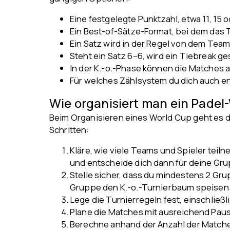
Eine festgelegte Punktzahl, etwa 11, 15 
Ein Best-of-Sätze-Format, bei dem das T
Ein Satz wird in der Regel von dem Tea
Steht ein Satz 6–6, wird ein Tiebreak g
In der K.-o.-Phase können die Matches a
Für welches Zählsystem du dich auch en
Wie organisiert man ein Padel
Beim Organisieren eines World Cup geht es d
Schritten:
Kläre, wie viele Teams und Spieler teil
und entscheide dich dann für deine Gr
Stelle sicher, dass du mindestens 2 Gru
Gruppe den K.-o.-Turnierbaum speisen
Lege die Turnierregeln fest, einschließ
Plane die Matches mit ausreichend Pau
Berechne anhand der Anzahl der Matches