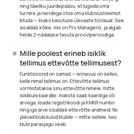
ning täieliku juurdepääsu, et lugeda oma
turniire ja nendega otse oma klubisüsteemist
liituda — lisaks kasutuse ülevaate töölaual. See
sisaldab kõike, mis on Pro Manageris, ja algab
helde 2-nädalase tasuta prooviperioodiga.
Mille poolest erineb isiklik
tellimus ettevõtte tellimusest?
Funktsioonid on samad — erinevus on selles,
kelle nimel tellimus on. Ettevõtte tellimus
vormistatakse sinu ettevõtte nimele, mitte
isiklikule kaardile: maksta saab kaardiga või
arvega, lisada registrikoodi ja KMKR numbri
ning iga arve sisaldab ettevõtte andmeid. Nii
jäävad klubi kulud klubile — mitte sellele, kes
klubi parasjagu veab.