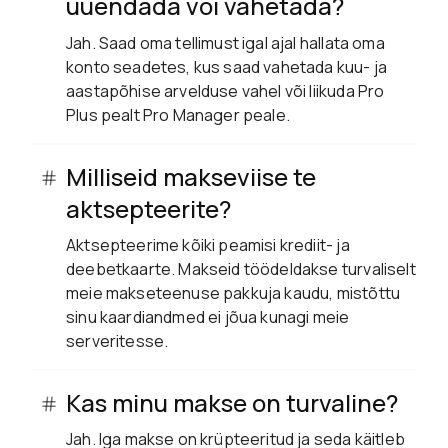
uuendada või vahetada?
Jah. Saad oma tellimust igal ajal hallata oma
konto seadetes, kus saad vahetada kuu- ja
aastapõhise arvelduse vahel või liikuda Pro
Plus pealt Pro Manager peale.
Milliseid makseviise te
aktsepteerite?
Aktsepteerime kõiki peamisi krediit- ja
deebetkaarte. Makseid töödeldakse turvaliselt
meie makseteenuse pakkuja kaudu, mistõttu
sinu kaardiandmed ei jõua kunagi meie
serveritesse.
Kas minu makse on turvaline?
Jah. Iga makse on krüpteeritud ja seda käitleb