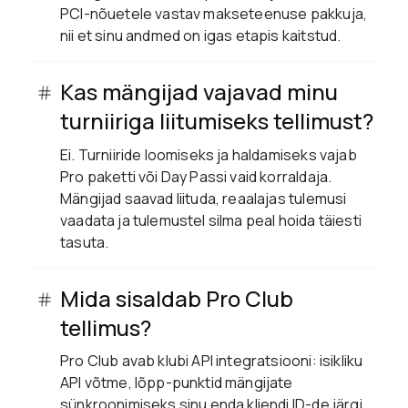
PCI-nõuetele vastav makseteenuse pakkuja,
nii et sinu andmed on igas etapis kaitstud.
Kas mängijad vajavad minu
turniiriga liitumiseks tellimust?
Ei. Turniiride loomiseks ja haldamiseks vajab
Pro paketti või Day Passi vaid korraldaja.
Mängijad saavad liituda, reaalajas tulemusi
vaadata ja tulemustel silma peal hoida täiesti
tasuta.
Mida sisaldab Pro Club
tellimus?
Pro Club avab klubi API integratsiooni: isikliku
API võtme, lõpp-punktid mängijate
sünkroonimiseks sinu enda kliendi ID-de järgi