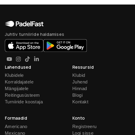
Juhtiv turniiride haldamises
Lahendused
Ressursid
Klubidele
Klubid
Korraldajatele
Juhend
Mängijatele
Hinnad
Reitingusüsteem
Blogi
Turniiride koostaja
Kontakt
Formaadid
Konto
Americano
Registreeru
Mexicano
Logi sisse