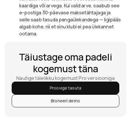
kaardiga või arvega. Kui valid arve, saabub see
e-postiga 30-päevase maksetähtajaga ja
selle saab tasuda pangaülekandega — ligipääs
algab kohe, nii et sinu klubi ei pea ülekannet
ootama.
Täiustage oma padeli
kogemust täna
Nautige täielikku kogemust Pro versiooniga
Proovige tasuta
Broneeri demo