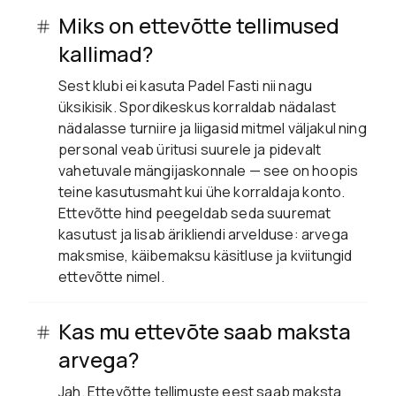
Miks on ettevõtte tellimused
kallimad?
Sest klubi ei kasuta Padel Fasti nii nagu
üksikisik. Spordikeskus korraldab nädalast
nädalasse turniire ja liigasid mitmel väljakul ning
personal veab üritusi suurele ja pidevalt
vahetuvale mängijaskonnale — see on hoopis
teine kasutusmaht kui ühe korraldaja konto.
Ettevõtte hind peegeldab seda suuremat
kasutust ja lisab ärikliendi arvelduse: arvega
maksmise, käibemaksu käsitluse ja kviitungid
ettevõtte nimel.
Kas mu ettevõte saab maksta
arvega?
Jah. Ettevõtte tellimuste eest saab maksta