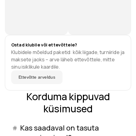
Ostad klubile või ettevõttele?
Klubidele mõeldud paketid: kõik liigade, turniiride ja
maksete jaoks – arve läheb ettevõttele, mitte
sinu isiklikule kaardile.
Ettevõtte arveldus
Korduma kippuvad
küsimused
Kas saadaval on tasuta