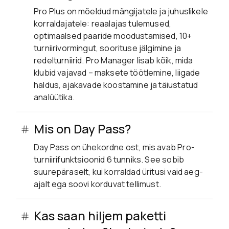
Pro Plus on mõeldud mängijatele ja juhuslikele
korraldajatele: reaalajas tulemused,
optimaalsed paaride moodustamised, 10+
turniirivormingut, soorituse jälgimine ja
redelturniirid. Pro Manager lisab kõik, mida
klubid vajavad – maksete töötlemine, liigade
haldus, ajakavade koostamine ja täiustatud
analüütika.
Mis on Day Pass?
Day Pass on ühekordne ost, mis avab Pro-
turniirifunktsioonid 6 tunniks. See sobib
suurepäraselt, kui korraldad üritusi vaid aeg-
ajalt ega soovi korduvat tellimust.
Kas saan hiljem paketti