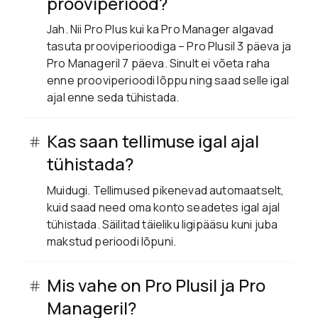
prooviperiood?
Jah. Nii Pro Plus kui ka Pro Manager algavad
tasuta prooviperioodiga – Pro Plusil 3 päeva ja
Pro Manageril 7 päeva. Sinult ei võeta raha
enne prooviperioodi lõppu ning saad selle igal
ajal enne seda tühistada.
Kas saan tellimuse igal ajal
tühistada?
Muidugi. Tellimused pikenevad automaatselt,
kuid saad need oma konto seadetes igal ajal
tühistada. Säilitad täieliku ligipääsu kuni juba
makstud perioodi lõpuni.
Mis vahe on Pro Plusil ja Pro
Manageril?