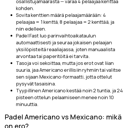
osallistujamäärästä — varaa 4 pelaajaa kenttää
kohden.
Sovita kenttien määrä pelaajamäärään: 4
pelaajaa = 1 kenttä, 8 pelaajaa = 2 kenttää, ja
niin edelleen.
Padel Fast luo parinvaihtoaikataulun
automaattisesti ja seuraa jokaisen pelaajan
yksilöpisteitä reaaliajassa, joten manuaalista
arvontaa tai paperitöitä ei tarvita.
Tasoja voi sekoittaa, mutta jos erot ovat liian
suuria, jaa Americano erillisiin ryhmiin tai valitse
sen sijaan Mexicano-formaatti, jotta ottelut
pysyvät tasaisina.
Tyypillinen Americano kestää noin 2 tuntia, ja 24
pisteen ottelun pelaamiseen menee noin 10
minuuttia.
Padel Americano vs Mexicano: mikä
on ero?