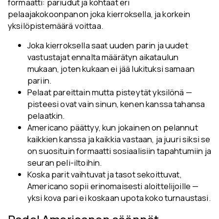
formaatti: pariudut ja kohtaat eri
pelaajakokoonpanon joka kierroksella, ja korkein
yksilöpistemäärä voittaa.
Joka kierroksella saat uuden parin ja uudet
vastustajat ennalta määrätyn aikataulun
mukaan, joten kukaan ei jää lukituksi samaan
pariin.
Pelaat pareittain mutta pisteytät yksilönä —
pisteesi ovat vain sinun, kenen kanssa tahansa
pelaatkin.
Americano päättyy, kun jokainen on pelannut
kaikkien kanssa ja kaikkia vastaan, ja juuri siksi se
on suosituin formaatti sosiaalisiin tapahtumiin ja
seuran peli-iltoihin.
Koska parit vaihtuvat ja tasot sekoittuvat,
Americano sopii erinomaisesti aloittelijoille —
yksi kova pari ei koskaan upota koko turnaustasi.