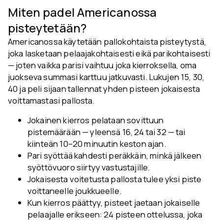
Miten padel Americanossa
pisteytetään?
Americanossa käytetään pallokohtaista pisteytystä,
joka lasketaan pelaajakohtaisesti eikä parikohtaisesti
— joten vaikka parisi vaihtuu joka kierroksella, oma
juokseva summasi karttuu jatkuvasti. Lukujen 15, 30,
40 ja peli sijaan tallennat yhden pisteen jokaisesta
voittamastasi pallosta.
Jokainen kierros pelataan sovittuun
pistemäärään — yleensä 16, 24 tai 32 — tai
kiinteän 10–20 minuutin keston ajan.
Pari syöttää kahdesti peräkkäin, minkä jälkeen
syöttövuoro siirtyy vastustajille.
Jokaisesta voitetusta pallosta tulee yksi piste
voittaneelle joukkueelle.
Kun kierros päättyy, pisteet jaetaan jokaiselle
pelaajalle erikseen: 24 pisteen ottelussa, joka