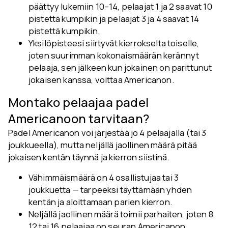
päättyy lukemiin 10–14, pelaajat 1 ja 2 saavat 10
pistettä kumpikin ja pelaajat 3 ja 4 saavat 14
pistettä kumpikin.
Yksilöpisteesi siirtyvät kierrokselta toiselle,
joten suurimman kokonaismäärän kerännyt
pelaaja, sen jälkeen kun jokainen on parittunut
jokaisen kanssa, voittaa Americanon.
Montako pelaajaa padel
Americanoon tarvitaan?
Padel Americanon voi järjestää jo 4 pelaajalla (tai 3
joukkueella), mutta neljällä jaollinen määrä pitää
jokaisen kentän täynnä ja kierron siistinä.
Vähimmäismäärä on 4 osallistujaa tai 3
joukkuetta — tarpeeksi täyttämään yhden
kentän ja aloittamaan parien kierron.
Neljällä jaollinen määrä toimii parhaiten, joten 8,
12 tai 16 pelaajaa on seuran Americanon