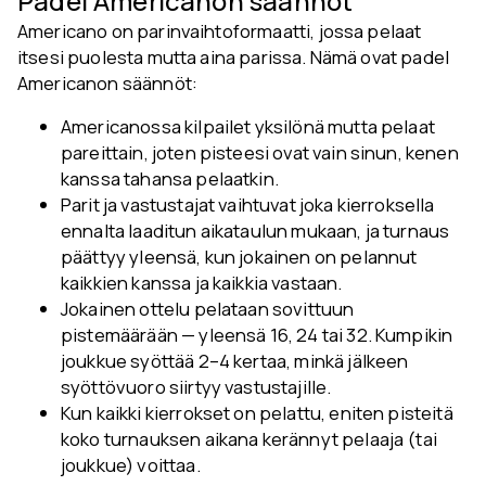
Padel Americanon säännöt
Americano on parinvaihtoformaatti, jossa pelaat
itsesi puolesta mutta aina parissa. Nämä ovat padel
Americanon säännöt:
Americanossa kilpailet yksilönä mutta pelaat
pareittain, joten pisteesi ovat vain sinun, kenen
kanssa tahansa pelaatkin.
Parit ja vastustajat vaihtuvat joka kierroksella
ennalta laaditun aikataulun mukaan, ja turnaus
päättyy yleensä, kun jokainen on pelannut
kaikkien kanssa ja kaikkia vastaan.
Jokainen ottelu pelataan sovittuun
pistemäärään — yleensä 16, 24 tai 32. Kumpikin
joukkue syöttää 2–4 kertaa, minkä jälkeen
syöttövuoro siirtyy vastustajille.
Kun kaikki kierrokset on pelattu, eniten pisteitä
koko turnauksen aikana kerännyt pelaaja (tai
joukkue) voittaa.