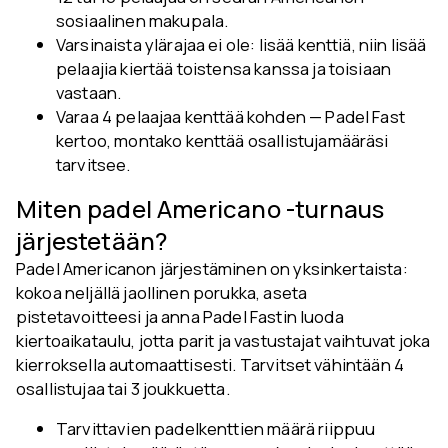
sosiaalinen makupala.
Varsinaista ylärajaa ei ole: lisää kenttiä, niin lisää
pelaajia kiertää toistensa kanssa ja toisiaan
vastaan.
Varaa 4 pelaajaa kenttää kohden — Padel Fast
kertoo, montako kenttää osallistujamääräsi
tarvitsee.
Miten padel Americano -turnaus
järjestetään?
Padel Americanon järjestäminen on yksinkertaista:
kokoa neljällä jaollinen porukka, aseta
pistetavoitteesi ja anna Padel Fastin luoda
kiertoaikataulu, jotta parit ja vastustajat vaihtuvat joka
kierroksella automaattisesti. Tarvitset vähintään 4
osallistujaa tai 3 joukkuetta.
Tarvittavien padelkenttien määrä riippuu