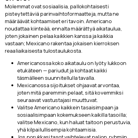
Molemmat ovat sosiaalisia, pallokohtaisesti
pisteytettäviä parinvaihtoformaatteja, mutta ne
määräävät kohtaamiset eri tavoin. Americano
noudattaa kiinteää, ennalta määrättyä aikataulua,
joten jokainen pelaa kaikkien kanssa ja kaikkia
vastaan; Mexicano rakentaa jokaisen kierroksen
reaaliaikaisesta tulostaulukosta.
Americanossa koko aikataulu on lyöty lukkoon
etukäteen — pariudut ja kohtaat kaikki
täsmälleen suunnitellulla tavalla.
Mexicanossa sijoitukset ohjaavat arvontaa,
joten mitä paremmin pelaat, sitä kovemmiksi
seuraavat vastustajasi muuttuvat.
Valitse Americano kaikkein tasaisimpaan ja
sosiaalisimpaan kokemukseen kaikilla tasoilla;
valitse Mexicano, kun haluat taitoon perustuvia,
yhä kilpailullisempia kohtaamisia.
Jos porukkasi tasot vaihtelevat paljon, ryhmiin