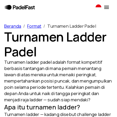
Beranda
/
Format
/
Turnamen Ladder Padel
Turnamen Ladder
Padel
Turnamen ladder padel adalah format kompetitif
berbasis tantangan di mana pemain menantang
lawan di atas mereka untuk menaiki peringkat,
mempertahankan posisi puncak, dan mengumpulkan
poin selama periode tertentu. Kalahkan pemain di
depan Anda untuk naik di tangga peringkat dan
menjadi raja ladder — sudah siap mendaki?
Apa itu turnamen ladder?
Turnamen ladder — kadang disebut challenge ladder