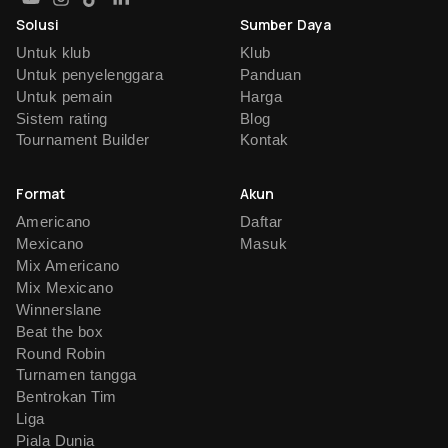
Solusi
Sumber Daya
Untuk klub
Klub
Untuk penyelenggara
Panduan
Untuk pemain
Harga
Sistem rating
Blog
Tournament Builder
Kontak
Format
Akun
Americano
Daftar
Mexicano
Masuk
Mix Americano
Mix Mexicano
Winnerslane
Beat the box
Round Robin
Turnamen tangga
Bentrokan Tim
Liga
Piala Dunia