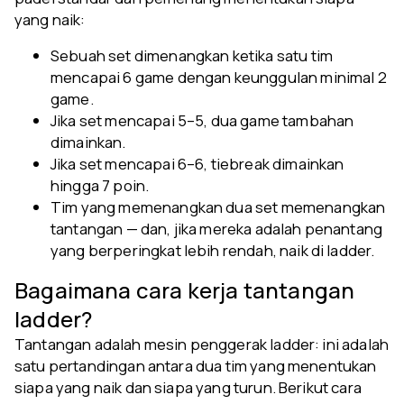
yang naik:
Sebuah set dimenangkan ketika satu tim
mencapai 6 game dengan keunggulan minimal 2
game.
Jika set mencapai 5–5, dua game tambahan
dimainkan.
Jika set mencapai 6–6, tiebreak dimainkan
hingga 7 poin.
Tim yang memenangkan dua set memenangkan
tantangan — dan, jika mereka adalah penantang
yang berperingkat lebih rendah, naik di ladder.
Bagaimana cara kerja tantangan
ladder?
Tantangan adalah mesin penggerak ladder: ini adalah
satu pertandingan antara dua tim yang menentukan
siapa yang naik dan siapa yang turun. Berikut cara