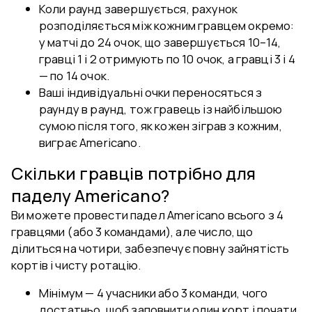
Коли раунд завершується, рахунок
розподіляється між кожним гравцем окремо:
у матчі до 24 очок, що завершується 10–14,
гравці 1 і 2 отримують по 10 очок, а гравці 3 і 4
— по 14 очок.
Ваші індивідуальні очки переносяться з
раунду в раунд, тож гравець із найбільшою
сумою після того, як кожен зіграв з кожним,
виграє Americano.
Скільки гравців потрібно для
паделу Americano?
Ви можете провести падел Americano всього з 4
гравцями (або 3 командами), але число, що
ділиться на чотири, забезпечує повну зайнятість
кортів і чисту ротацію.
Мінімум — 4 учасники або 3 команди, чого
достатньо, щоб заповнити один корт і почати