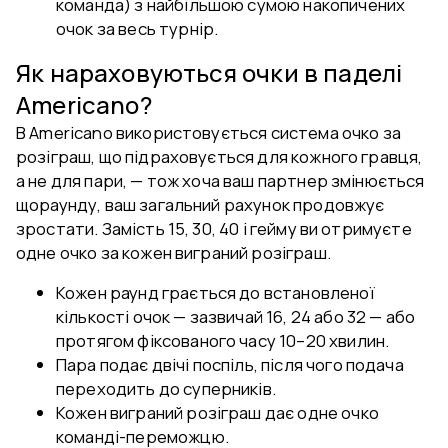
команда) з найбільшою сумою накопичених
очок за весь турнір.
Як нараховуються очки в паделі
Americano?
В Americano використовується система очко за
розіграш, що підраховується для кожного гравця,
а не для пари, — тож хоча ваш партнер змінюється
щораунду, ваш загальний рахунок продовжує
зростати. Замість 15, 30, 40 і гейму ви отримуєте
одне очко за кожен виграний розіграш.
Кожен раунд грається до встановленої
кількості очок — зазвичай 16, 24 або 32 — або
протягом фіксованого часу 10–20 хвилин.
Пара подає двічі поспіль, після чого подача
переходить до суперників.
Кожен виграний розіграш дає одне очко
команді-переможцю.