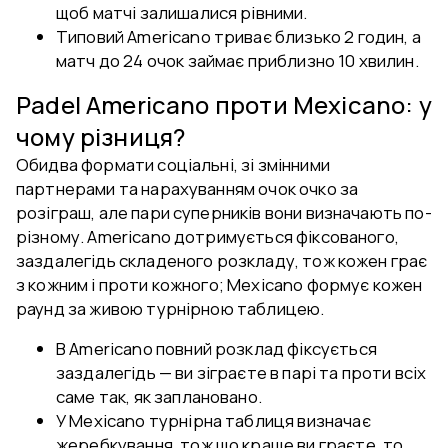
щоб матчі залишалися рівними.
Типовий Americano триває близько 2 годин, а
матч до 24 очок займає приблизно 10 хвилин.
Padel Americano проти Mexicano: у
чому різниця?
Обидва формати соціальні, зі змінними
партнерами та нарахуванням очок очко за
розіграш, але пари суперників вони визначають по-
різному. Americano дотримується фіксованого,
заздалегідь складеного розкладу, тож кожен грає
з кожним і проти кожного; Mexicano формує кожен
раунд за живою турнірною таблицею.
В Americano повний розклад фіксується
заздалегідь — ви зіграєте в парі та проти всіх
саме так, як заплановано.
У Mexicano турнірна таблиця визначає
жеребкування, тож що краще ви граєте, то