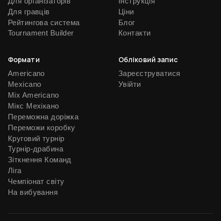
Для організаторів
Інструкція
Для гравців
Ціни
Рейтингова система
Блог
Tournament Builder
Контакти
Формати
Обліковий запис
Americano
Зареєструватися
Mexicano
Увійти
Mix Americano
Мікс Мехікано
Переможна доріжка
Переможи коробку
Круговий турнір
Турнір-драбина
Зіткнення Команд
Ліга
Чемпіонат світу
На вибування