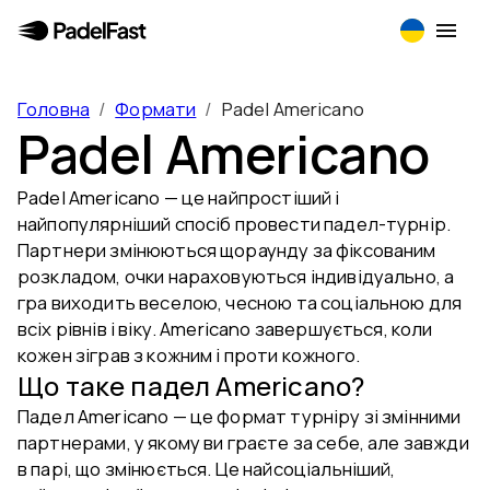
Головна
/
Формати
/
Padel Americano
Padel Americano
Padel Americano — це найпростіший і
найпопулярніший спосіб провести падел-турнір.
Партнери змінюються щораунду за фіксованим
розкладом, очки нараховуються індивідуально, а
гра виходить веселою, чесною та соціальною для
всіх рівнів і віку. Americano завершується, коли
кожен зіграв з кожним і проти кожного.
Що таке падел Americano?
Падел Americano — це формат турніру зі змінними
партнерами, у якому ви граєте за себе, але завжди
в парі, що змінюється. Це найсоціальніший,