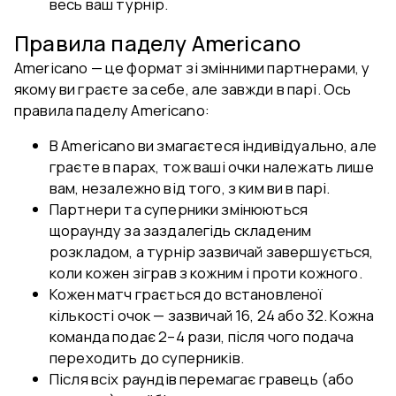
весь ваш турнір.
Правила паделу Americano
Americano — це формат зі змінними партнерами, у
якому ви граєте за себе, але завжди в парі. Ось
правила паделу Americano:
В Americano ви змагаєтеся індивідуально, але
граєте в парах, тож ваші очки належать лише
вам, незалежно від того, з ким ви в парі.
Партнери та суперники змінюються
щораунду за заздалегідь складеним
розкладом, а турнір зазвичай завершується,
коли кожен зіграв з кожним і проти кожного.
Кожен матч грається до встановленої
кількості очок — зазвичай 16, 24 або 32. Кожна
команда подає 2–4 рази, після чого подача
переходить до суперників.
Після всіх раундів перемагає гравець (або