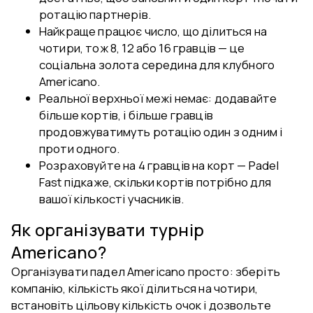
ротацію партнерів.
Найкраще працює число, що ділиться на
чотири, тож 8, 12 або 16 гравців — це
соціальна золота середина для клубного
Americano.
Реальної верхньої межі немає: додавайте
більше кортів, і більше гравців
продовжуватимуть ротацію один з одним і
проти одного.
Розраховуйте на 4 гравців на корт — Padel
Fast підкаже, скільки кортів потрібно для
вашої кількості учасників.
Як організувати турнір
Americano?
Організувати падел Americano просто: зберіть
компанію, кількість якої ділиться на чотири,
встановіть цільову кількість очок і дозвольте