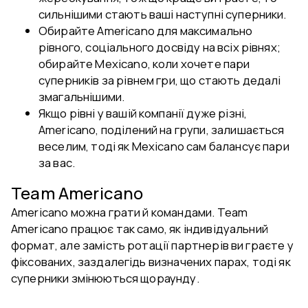
сильнішими стають ваші наступні суперники.
Обирайте Americano для максимально
рівного, соціального досвіду на всіх рівнях;
обирайте Mexicano, коли хочете пари
суперників за рівнем гри, що стають дедалі
змагальнішими.
Якщо рівні у вашій компанії дуже різні,
Americano, поділений на групи, залишається
веселим, тоді як Mexicano сам балансує пари
за вас.
Team Americano
Americano можна грати й командами. Team
Americano працює так само, як індивідуальний
формат, але замість ротації партнерів ви граєте у
фіксованих, заздалегідь визначених парах, тоді як
суперники змінюються щораунду.