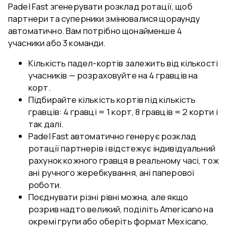
Padel Fast згенерувати розклад ротації, щоб
партнери та суперники змінювалися щораунду
автоматично. Вам потрібно щонайменше 4
учасники або 3 команди.
Кількість падел-кортів залежить від кількості
учасників — розраховуйте на 4 гравців на
корт.
Підбирайте кількість кортів під кількість
гравців: 4 гравці = 1 корт, 8 гравців = 2 корти і
так далі.
Padel Fast автоматично генерує розклад
ротації партнерів і відстежує індивідуальний
рахунок кожного гравця в реальному часі, тож
ані ручного жеребкування, ані паперової
роботи.
Поєднувати різні рівні можна, але якщо
розрив надто великий, поділіть Americano на
окремі групи або оберіть формат Mexicano,