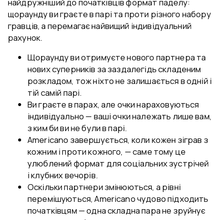
найдружніший до початківців формат паделу:
щораунду ви граєте в парі та проти різного набору
гравців, а перемагає найвищий індивідуальний
рахунок.
Щораунду ви отримуєте нового партнера та
нових суперників за заздалегідь складеним
розкладом, тож ніхто не залишається в одній і
тій самій парі.
Ви граєте в парах, але очки нараховуються
індивідуально — ваші очки належать лише вам,
з ким би ви не були в парі.
Americano завершується, коли кожен зіграв з
кожним і проти кожного, — саме тому це
улюблений формат для соціальних зустрічей
і клубних вечорів.
Оскільки партнери змінюються, а рівні
перемішуються, Americano чудово підходить
початківцям — одна складна пара не зруйнує