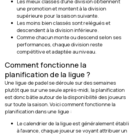
Les mieux classés d'une division obtiennent
une promotion et montent à la division
supérieure pour la saison suivante.
Les moins bien classés sont relégués et
descendent à la division inférieure.
Comme chacun monte ou descend selon ses
performances, chaque division reste
compétitive et adaptée au niveau.
Comment fonctionne la
planification de la ligue ?
Une ligue de padel se déroule sur des semaines
plutôt que sur une seule après-midi, la planification
est donc bâtie autour de la disponibilité des joueurs
sur toute la saison. Voici comment fonctionne la
planification dans une ligue :
Le calendrier de la ligue est généralement établi
à l'avance, chaque joueur se voyant attribuer un